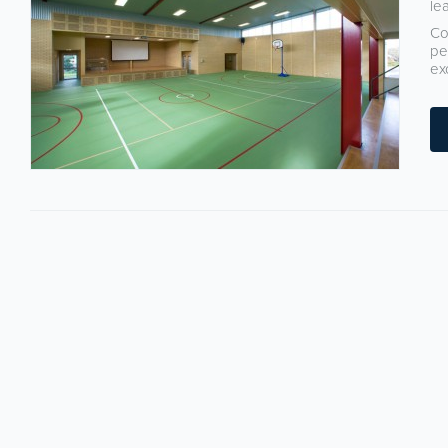
le
Co
pe
ex